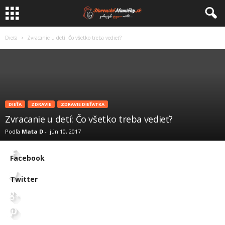
Dieťa
Zvracanie u detí: Čo všetko treba vedieť?
DIEŤA
ZDRAVIE
ZDRAVIE DIEŤATKA
Zvracanie u detí: Čo všetko treba vedieť?
Podľa
Mata D
-
jún 10, 2017
Facebook
Twitter