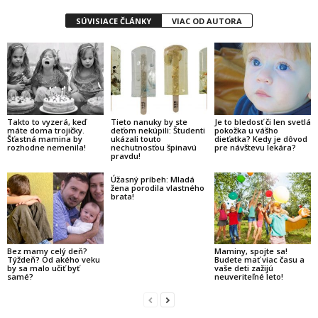
SÚVISIACE ČLÁNKY
VIAC OD AUTORA
Takto to vyzerá, keď
Tieto nanuky by ste
Je to bledosť či len svetlá
máte doma trojičky.
deťom nekúpili: Študenti
pokožka u vášho
Šťastná mamina by
ukázali touto
dieťatka? Kedy je dôvod
rozhodne nemenila!
nechutnosťou špinavú
pre návštevu lekára?
pravdu!
Úžasný príbeh: Mladá
žena porodila vlastného
brata!
Bez mamy celý deň?
Maminy, spojte sa!
Týždeň? Od akého veku
Budete mať viac času a
by sa malo učiť byť
vaše deti zažijú
samé?
neuveriteľné leto!