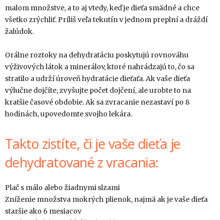
malom množstve, a to aj vtedy, keď je dieťa smädné a chce
všetko zrýchliť. Príliš veľa tekutín v jednom preplní a dráždí
žalúdok.
Orálne roztoky na dehydratáciu poskytujú rovnováhu
výživových látok a minerálov, ktoré nahrádzajú to, čo sa
stratilo a udrží úroveň hydratácie dieťaťa. Ak vaše dieťa
výlučne dojčíte, zvyšujte počet dojčení, ale urobte to na
kratšie časové obdobie. Ak sa zvracanie nezastaví po 8
hodinách, upovedomte svojho lekára.
Takto zistíte, či je vaše dieťa je
dehydratované z vracania:
Plač s málo alebo žiadnymi slzami
Zníženie množstva mokrých plienok, najmä ak je vaše dieťa
staršie ako 6 mesiacov