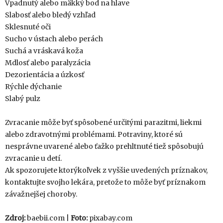
Vpadnutý alebo mäkký bod na hlave
Slabosť alebo bledý vzhľad
Sklesnuté oči
Sucho v ústach alebo perách
Suchá a vráskavá koža
Mdlosť alebo paralyzácia
Dezorientácia a úzkosť
Rýchle dýchanie
Slabý pulz
Zvracanie môže byť spôsobené určitými parazitmi, liekmi
alebo zdravotnými problémami. Potraviny, ktoré sú
nesprávne uvarené alebo ťažko prehltnuté tiež spôsobujú
zvracanie u detí.
Ak spozorujete ktorýkoľvek z vyššie uvedených príznakov,
kontaktujte svojho lekára, pretože to môže byť príznakom
závažnejšej choroby.
Zdroj:
baebii.com |
Foto:
pixabay.com