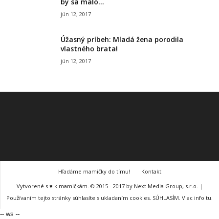
by sa malo...
jún 12, 2017
Úžasný príbeh: Mladá žena porodila
vlastného brata!
jún 12, 2017
Hľadáme mamičky do tímu!
Kontakt
Vytvorené s ♥ k mamičkám. © 2015 - 2017 by Next Media Group, s.r.o. |
Používaním tejto stránky súhlasíte s ukladaním cookies. SÚHLASÍM. Viac info tu.
-- ws --