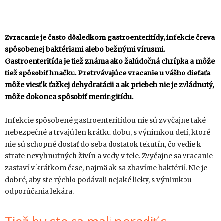
Zvracanie je často dôsledkom gastroenteritídy, infekcie čreva
spôsobenej baktériami alebo bežnými vírusmi.
Gastroenteritída je tiež známa ako žalúdočná chrípka a môže
tiež spôsobiť hnačku. Pretrvávajúce vracanie u vášho dieťaťa
môže viesť k ťažkej dehydratácii a ak priebeh nie je zvládnutý,
môže dokonca spôsobiť meningitídu.
Infekcie spôsobené gastroenteritídou nie sú zvyčajne také
nebezpečné a trvajú len krátku dobu, s výnimkou detí, ktoré
nie sú schopné dostať do seba dostatok tekutín, čo vedie k
strate nevyhnutných živín a vody v tele. Zvyčajne sa vracanie
zastaví v krátkom čase, najmä ak sa zbavíme baktérií. Nie je
dobré, aby ste rýchlo podávali nejaké lieky, s výnimkou
odporúčania lekára.