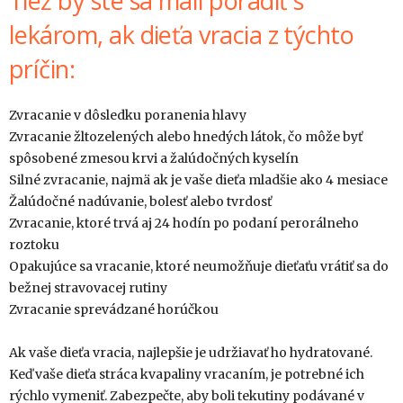
Tiež by ste sa mali poradiť s
lekárom, ak dieťa vracia z týchto
príčin:
Zvracanie v dôsledku poranenia hlavy
Zvracanie žltozelených alebo hnedých látok, čo môže byť
spôsobené zmesou krvi a žalúdočných kyselín
Silné zvracanie, najmä ak je vaše dieťa mladšie ako 4 mesiace
Žalúdočné nadúvanie, bolesť alebo tvrdosť
Zvracanie, ktoré trvá aj 24 hodín po podaní perorálneho
roztoku
Opakujúce sa vracanie, ktoré neumožňuje dieťaťu vrátiť sa do
bežnej stravovacej rutiny
Zvracanie sprevádzané horúčkou
Ak vaše dieťa vracia, najlepšie je udržiavať ho hydratované.
Keď vaše dieťa stráca kvapaliny vracaním, je potrebné ich
rýchlo vymeniť. Zabezpečte, aby boli tekutiny podávané v