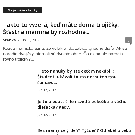
Najnovšie články
Takto to vyzerá, keď máte doma trojičky.
Šťastná mamina by rozhodne...
Stanka
-
jún 13, 2017
0
Každá mamička uzná, že veľakrát dá zabrať aj jedno dieťa. Ak sa
narodia dvojičky, starosti sú dvojnásobné. Čo ak sa ale narodia
rovno trojičky?...
Tieto nanuky by ste deťom nekúpili:
Študenti ukázali touto nechutnosťou
špinavú...
jún 12, 2017
Je to bledosť či len svetlá pokožka u vášho
dieťatka? Kedy...
jún 12, 2017
Bez mamy celý deň? Týždeň? Od akého veku