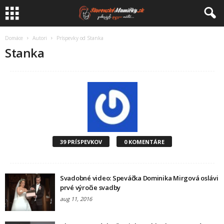
Domáce
Autori
Príspevky od Stanka
Stanka
39 PRÍSPEVKOV
0 KOMENTÁRE
Svadobné video: Speváčka Dominika Mirgová oslávi
prvé výročie svadby
aug 11, 2016