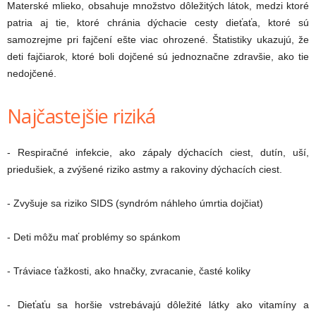
Materské mlieko, obsahuje množstvo dôležitých látok, medzi ktoré
patria aj tie, ktoré chránia dýchacie cesty dieťaťa, ktoré sú
samozrejme pri fajčení ešte viac ohrozené. Štatistiky ukazujú, že
deti fajčiarok, ktoré boli dojčené sú jednoznačne zdravšie, ako tie
nedojčené.
Najčastejšie riziká
- Respiračné infekcie, ako zápaly dýchacích ciest, dutín, uší,
priedušiek, a zvýšené riziko astmy a rakoviny dýchacích ciest.
- Zvyšuje sa riziko SIDS (syndróm náhleho úmrtia dojčiat)
- Deti môžu mať problémy so spánkom
- Tráviace ťažkosti, ako hnačky, zvracanie, časté koliky
- Dieťaťu sa horšie vstrebávajú dôležité látky ako vitamíny a