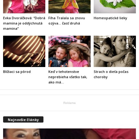
Evka Dvoráčková: “Dobrá
Fíha Tralala sa znovu
Homeopatické lieky
mamina je oddýchnutá
ozýva… časť druhá
mamina”
Blížiaci sa pôrod
Keď v tehotenstve
Strach o dieťa počas
neprebieha všetko tak,
choroby
ako má…
Reklama
Najnovšie články