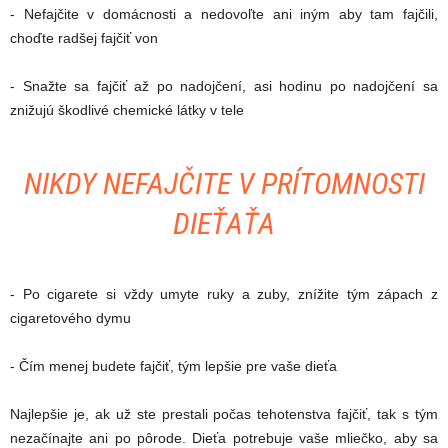
- Nefajčite v domácnosti a nedovoľte ani iným aby tam fajčili,
choďte radšej fajčiť von
- Snažte sa fajčiť až po nadojčení, asi hodinu po nadojčení sa
znižujú škodlivé chemické látky v tele
NIKDY NEFAJČITE V PRÍTOMNOSTI
DIEŤAŤA
- Po cigarete si vždy umyte ruky a zuby, znížite tým zápach z
cigaretového dymu
- Čím menej budete fajčiť, tým lepšie pre vaše dieťa
Najlepšie je, ak už ste prestali počas tehotenstva fajčiť, tak s tým
nezačínajte ani po pôrode. Dieťa potrebuje vaše mliečko, aby sa