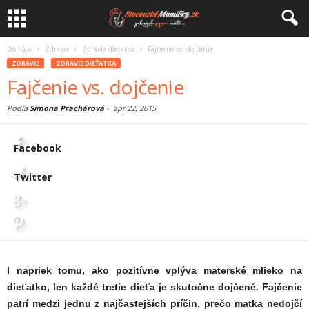
Domáce
Zdravie
Zdravie dieťatka
Fajčenie vs. dojčenie
ZDRAVIE
ZDRAVIE DIEŤATKA
Fajčenie vs. dojčenie
Podľa
Simona Prachárová
-
apr 22, 2015
Facebook
Twitter
I napriek tomu, ako pozitívne vplýva materské mlieko na
dieťatko, len každé tretie dieťa je skutočne dojčené. Fajčenie
patrí medzi jednu z najčastejších príčin, prečo matka nedojčí