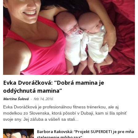
Evka Dvoráčková: “Dobrá mamina je
oddýchnutá mamina”
Martina Šulová
-
feb 14, 2016
Evka Dvoráčková je profesionálnou fitness trénerkou, ale aj
modelkou zo Slovenska, ktorá pôsobí v Dubaji, kam si šla splniť
svoje sny. Jej záľuba a vášeň sa stali...
Barbora Rakovská: “Projekt SUPERDETI je pre mňa
stelesnenie môjho sna”