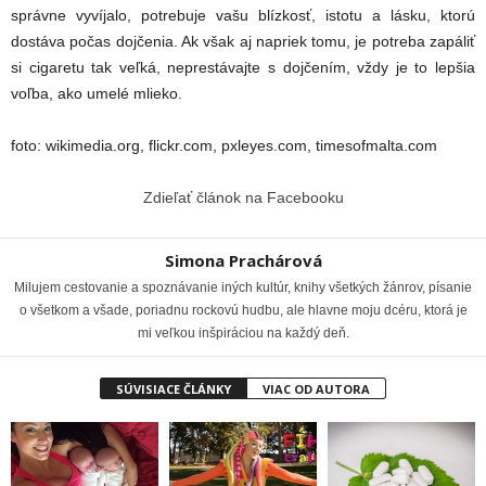
správne vyvíjalo, potrebuje vašu blízkosť, istotu a lásku, ktorú
dostáva počas dojčenia. Ak však aj napriek tomu, je potreba zapáliť
si cigaretu tak veľká, neprestávajte s dojčením, vždy je to lepšia
voľba, ako umelé mlieko.
foto: wikimedia.org, flickr.com, pxleyes.com, timesofmalta.com
Zdieľať článok na Facebooku
Simona Prachárová
Milujem cestovanie a spoznávanie iných kultúr, knihy všetkých žánrov, písanie
o všetkom a všade, poriadnu rockovú hudbu, ale hlavne moju dcéru, ktorá je
mi veľkou inšpiráciou na každý deň.
SÚVISIACE ČLÁNKY
VIAC OD AUTORA