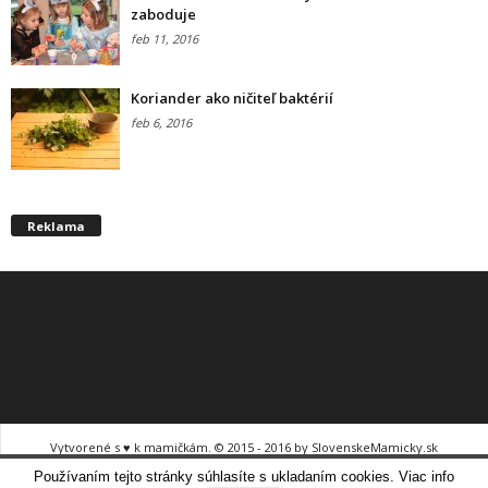
zaboduje
feb 11, 2016
Koriander ako ničiteľ baktérií
feb 6, 2016
Reklama
Vytvorené s ♥ k mamičkám. © 2015 - 2016 by SlovenskeMamicky.sk
Hľadáme mamičky do tímu!
Používaním tejto stránky súhlasíte s ukladaním cookies. Viac info