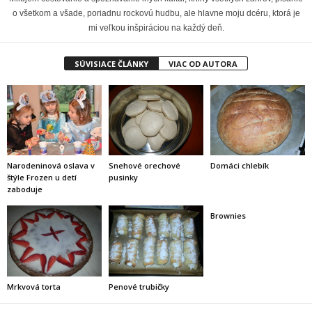
o všetkom a všade, poriadnu rockovú hudbu, ale hlavne moju dcéru, ktorá je
mi veľkou inšpiráciou na každý deň.
SÚVISIACE ČLÁNKY
VIAC OD AUTORA
Narodeninová oslava v
Snehové orechové
Domáci chlebík
štýle Frozen u detí
pusinky
zaboduje
Brownies
Mrkvová torta
Penové trubičky