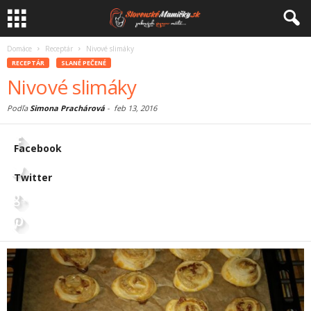
Domáce
Receptár
Nivové slimáky
RECEPTÁR
SLANÉ PEČENÉ
Nivové slimáky
Podľa
Simona Prachárová
-
feb 13, 2016
Facebook
Twitter