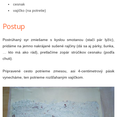
cesnak
vajíčko (na potretie)
Postup
Postrúhaný syr zmiešame s kyslou smotanou (stačí pár lyžíc),
pridáme na jemno nakrájané sušené rajčiny (dá sa aj párky, šunka,
… kto má ako rád), pretlačíme zopár strúčikov cesnaku (podľa
chuti).
Pripravené cesto potrieme zmesou, asi 4-centimetrový pásik
vynecháme, ten potrieme rozšľahaným vajíčkom.