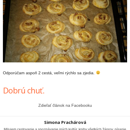
Odporúčam aspoň 2 cestá, veľmi rýchlo sa zjedia.
Dobrú chuť.
Zdieľať článok na Facebooku
Simona Prachárová
Milujem cestovanie a spoznávanie iných kultúr, knihy všetkých žánrov, písanie