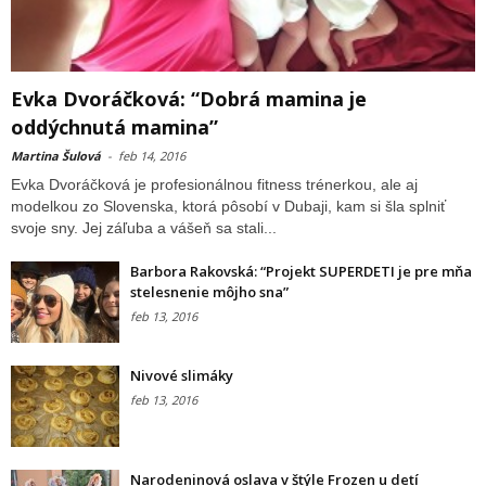
Evka Dvoráčková: “Dobrá mamina je
oddýchnutá mamina”
Martina Šulová
-
feb 14, 2016
Evka Dvoráčková je profesionálnou fitness trénerkou, ale aj
modelkou zo Slovenska, ktorá pôsobí v Dubaji, kam si šla splniť
svoje sny. Jej záľuba a vášeň sa stali...
Barbora Rakovská: “Projekt SUPERDETI je pre mňa
stelesnenie môjho sna”
feb 13, 2016
Nivové slimáky
feb 13, 2016
Narodeninová oslava v štýle Frozen u detí