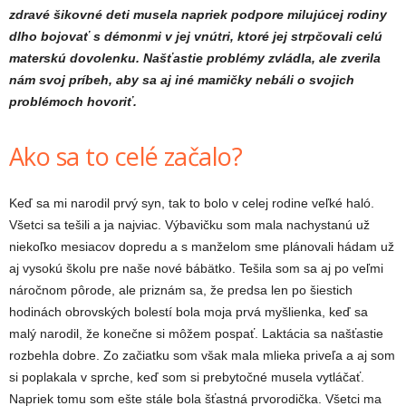
zdravé šikovné deti musela napriek podpore milujúcej rodiny
dlho bojovať s démonmi v jej vnútri, ktoré jej strpčovali celú
materskú dovolenku. Našťastie problémy zvládla, ale zverila
nám svoj príbeh, aby sa aj iné mamičky nebáli o svojich
problémoch hovoriť.
Ako sa to celé začalo?
Keď sa mi narodil prvý syn, tak to bolo v celej rodine veľké haló.
Všetci sa tešili a ja najviac. Výbavičku som mala nachystanú už
niekoľko mesiacov dopredu a s manželom sme plánovali hádam už
aj vysokú školu pre naše nové bábätko. Tešila som sa aj po veľmi
náročnom pôrode, ale priznám sa, že predsa len po šiestich
hodinách obrovských bolestí bola moja prvá myšlienka, keď sa
malý narodil, že konečne si môžem pospať. Laktácia sa našťastie
rozbehla dobre. Zo začiatku som však mala mlieka priveľa a aj som
si poplakala v sprche, keď som si prebytočné musela vytláčať.
Napriek tomu som ešte stále bola šťastná prvorodička. Všetci ma