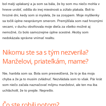
bol malý uplakaný a ja som sa bála, že by som mu niečo mohla v
hneve urobiť, odišla do inej miestnosti a zúfalo plakala. Boli to
hrozné dni, kedy som si myslela, že sa zosypem. Moje myšlienky
sa točili úplne nesprávnym smerom. Premýšľala som nad hroznými
vecami, v duchu obviňovala moje dieťa za všetko možné aj
nemožné, čo bolo samozrejme úplne scestné. Akoby som
nedokázala správne vnímať realitu.
Nikomu ste sa s tým nezverila?
Manželovi, priateľkám, mame?
Nie, hanbila som sa. Bola som presvedčená, že to je iba moja
chyba a že ja to musím zvládnuť. Nezvládala som to však. Pár krát
som niečo začala naznačovať môjmu manželovi, ale ten ma iba
uchlácholil, že to prejde. Neprešlo.
Čo ste robili potom?