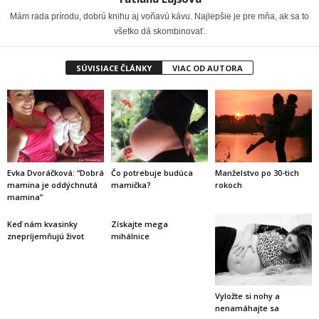
Mám rada prírodu, dobrú knihu aj voňavú kávu. Najlepšie je pre mňa, ak sa to
všetko dá skombinovať.
SÚVISIACE ČLÁNKY
VIAC OD AUTORA
Evka Dvoráčková: “Dobrá
Čo potrebuje budúca
Manželstvo po 30-tich
mamina je oddýchnutá
mamička?
rokoch
mamina”
Keď nám kvasinky
Získajte mega
znepríjemňujú život
mihálnice
Vyložte si nohy a
nenamáhajte sa