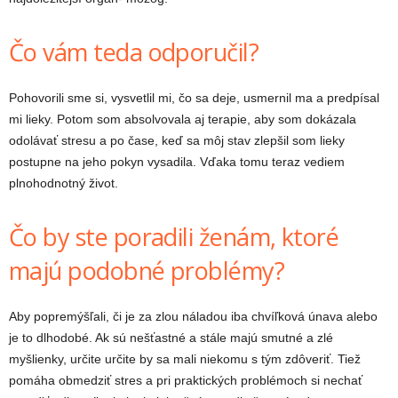
Čo vám teda odporučil?
Pohovorili sme si, vysvetlil mi, čo sa deje, usmernil ma a predpísal
mi lieky. Potom som absolvovala aj terapie, aby som dokázala
odolávať stresu a po čase, keď sa môj stav zlepšil som lieky
postupne na jeho pokyn vysadila. Vďaka tomu teraz vediem
plnohodnotný život.
Čo by ste poradili ženám, ktoré
majú podobné problémy?
Aby popremýšľali, či je za zlou náladou iba chvíľková únava alebo
je to dlhodobé. Ak sú nešťastné a stále majú smutné a zlé
myšlienky, určite určite by sa mali niekomu s tým zdôveriť. Tiež
pomáha obmedziť stres a pri praktických problémoch si nechať