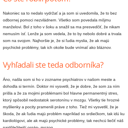
Nakoniec sa to nedalo vydržať a ja som si uvedomila, že to bez
odbornej pomoci nezvládnem. Všetko som povedala môjmu
manželovi. Bol z toho v šoku a snažil sa ma presvedčiť, že nikam
nemusím ísť. Lenže ja som vedela, že to by nebolo dobré a trvala
som na svojom. Najhoršie je, že si ľudia myslia, že ak majú
psychické problémy, tak ich okolie bude vnímať ako bláznov.
Vyhľadali ste teda odborníka?
Áno, našla som si ho v zozname psychiatrov v našom meste a
dohodla si termín. Doktor mi vysvetli, že je dobre, že som za ním
prišla a že za mojimi problémami bol hlavne permanentný stres,
ktorý spôsobil nedostatok serotonínu v mozgu. Všetky tie hrozné
myšlienky a pocity pramenili práve z toho. Tiež mi vysvetlil, že je
škoda, že ak ľudia majú problém napríklad so srdiečkom, tak idú ku
kardiológovi, ale ak majú psychické problémy, tak nechcú liečiť náš
najdôležitejší orgán- mozog.