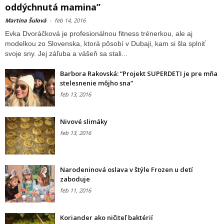
oddýchnutá mamina”
Martina Šulová
-
feb 14, 2016
Evka Dvoráčková je profesionálnou fitness trénerkou, ale aj
modelkou zo Slovenska, ktorá pôsobí v Dubaji, kam si šla splniť
svoje sny. Jej záľuba a vášeň sa stali...
Barbora Rakovská: “Projekt SUPERDETI je pre mňa
stelesnenie môjho sna”
feb 13, 2016
Nivové slimáky
feb 13, 2016
Narodeninová oslava v štýle Frozen u detí
zaboduje
feb 11, 2016
Koriander ako ničiteľ baktérií