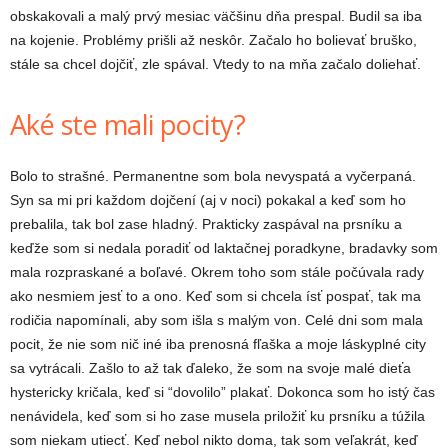
obskakovali a malý prvý mesiac väčšinu dňa prespal. Budil sa iba
na kojenie. Problémy prišli až neskôr. Začalo ho bolievať bruško,
stále sa chcel dojčiť, zle spával. Vtedy to na mňa začalo doliehať.
Aké ste mali pocity?
Bolo to strašné. Permanentne som bola nevyspatá a vyčerpaná.
Syn sa mi pri každom dojčení (aj v noci) pokakal a keď som ho
prebalila, tak bol zase hladný. Prakticky zaspával na prsníku a
keďže som si nedala poradiť od laktačnej poradkyne, bradavky som
mala rozpraskané a boľavé. Okrem toho som stále počúvala rady
ako nesmiem jesť to a ono. Keď som si chcela ísť pospať, tak ma
rodičia napomínali, aby som išla s malým von. Celé dni som mala
pocit, že nie som nič iné iba prenosná fľaška a moje láskyplné city
sa vytrácali. Zašlo to až tak ďaleko, že som na svoje malé dieťa
hystericky kričala, keď si “dovolilo” plakať. Dokonca som ho istý čas
nenávidela, keď som si ho zase musela priložiť ku prsníku a túžila
som niekam utiecť. Keď nebol nikto doma, tak som veľakrát, keď