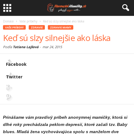
Domáce
Vaše príbehy
Keď sú slzy silnejšie ako láska
VAŠE PRÍBEHY
ZDRAVIE
ZDRAVIE MAMY
Keď sú slzy silnejšie ako láska
Podľa
Tatiana Lajšová
-
mar 24, 2015
Facebook
Twitter
Prinášame vám pravdivý príbeh anonymnej mamičky, ktorá si
dlhé roky prechádzala peklom depresií, ktoré začali tzv. Baby
blues. Mladá žena vychovávajúca spolu s manželom dve