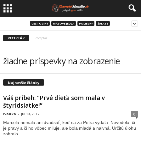
CESTOVINY
MÄSOVÉ JEDLÁ
POLIEVKY
ŠALÁTY
RECEPTÁR
Receptár
žiadne príspevky na zobrazenie
Najnovšie články
Váš príbeh: “Prvé dieťa som mala v
štyridsiatke!”
Ivanka
-
júl 10, 2017
0
Marcela nemala ani dvadsať, keď sa za Petra vydala. Nevedela, či
je pravý a či ho vôbec miluje, ale bola mladá a naivná. Určitú úlohu
zohralo...