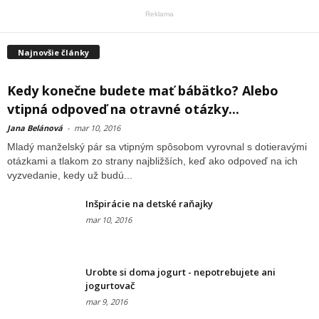
Reklama
Najnovšie články
Kedy konečne budete mať bábätko? Alebo
vtipná odpoveď na otravné otázky...
Jana Belánová
-
mar 10, 2016
Mladý manželský pár sa vtipným spôsobom vyrovnal s dotieravými
otázkami a tlakom zo strany najbližších, keď ako odpoveď na ich
vyzvedanie, kedy už budú...
Inšpirácie na detské raňajky
mar 10, 2016
Urobte si doma jogurt - nepotrebujete ani
jogurtovač
mar 9, 2016