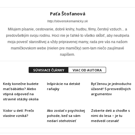
Paťa Štofanová
http://slovenskemamicky.sk
Milujem písanie, cestovanie, dobré knihy, hudbu, filmy, čerstvý vzduch... a
predovšetkým svoju rodinu. Hoci nie je ľahké to všetko skĺbiť, aby neutrpela
moja povesť starostlivej a vždy pripravenej mamy, rada pre vás na našom
mamičkovskom webe (nielen pre mamičky) sem-tam niečo zaujímavé
napíšem.
SÚVISIACE ČLÁNKY
VIAC OD AUTORA
Kedy konečne budete
Inšpirácie na detské
Byť ženou je jednoducho
mať bábätko? Alebo
raňajky
úžasné! 5 presvedčivých
vtipná odpoveď na
argumentov
otravné otázky okolia
Vzdor u detí: Prečo
Ako zostať v psychickej
Zoberte deti a choďte s
vlastne vzniká?
pohode, keď sa vám
nimi do lesa – je tu
nedarí otehotnieť
medvedí cesnak!