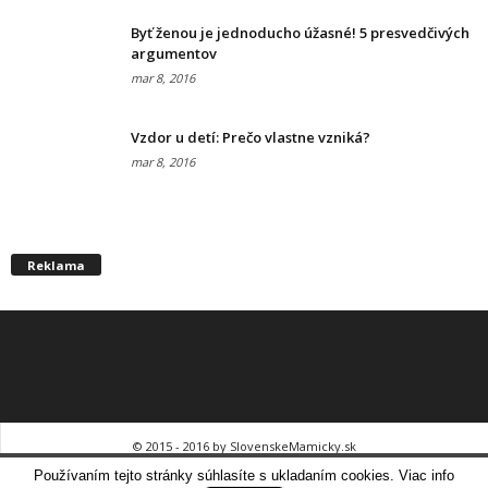
Byť ženou je jednoducho úžasné! 5 presvedčivých
argumentov
mar 8, 2016
Vzdor u detí: Prečo vlastne vzniká?
mar 8, 2016
Reklama
© 2015 - 2016 by SlovenskeMamicky.sk
Hľadáme mamičky do tímu!
Používaním tejto stránky súhlasíte s ukladaním cookies. Viac info