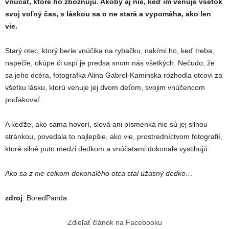
vnúčat, ktoré ho zbožňujú. Akoby aj nie, keď im venuje všetok
svoj voľný čas, s láskou sa o ne stará a vypomáha, ako len
vie.
Starý otec, ktorý berie vnúčika na rybačku, nakŕmi ho, keď treba,
napečie, okúpe či uspí je predsa snom nás všetkých. Nečudo, že
sa jeho dcéra, fotografka Alina Gabrel-Kaminska rozhodla otcovi za
všetku lásku, ktorú venuje jej dvom deťom, svojim vnúčencom
poďakovať.
A keďže, ako sama hovorí, slová ani písmenká nie sú jej silnou
stránkou, povedala to najlepšie, ako vie, prostredníctvom fotografií,
ktoré silné puto medzi dedkom a vnúčatami dokonale vystihujú.
Ako sa z nie celkom dokonalého otca stal úžasný dedko…
zdroj
: BoredPanda
Zdieľať článok na Facebooku