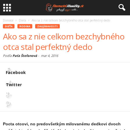
Domáce
Dieťa
Ako sa z nie celkom bezchybného otca stal perfektný dedo
DIEŤA
RODINA
ZAUJÍMAVOSTI
Ako sa z nie celkom bezchybného
otca stal perfektný dedo
Podľa
Paťa Štofanová
-
mar 4, 2016
Facebook
Twitter
Pocta otcovi, no predovšetkým milovanému dedkovi dvoch