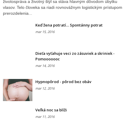
životospráva a životný štýl sa stáva hlavným dôvodom úbytku
vlasov. Telo človeka sa riadi rovnovážnym logistickým prístupom
prerozdelenia...
Keď žena potratí… Spontánny potrat
mar 15, 2016
Dieťa vyťahuje veci zo zásuviek a skriniek -
Pomooooooc
mar 14, 2016
Hypnopôrod - pôrod bez obáv
mar 12, 2016
Veľká noc sa blíži
mar 11, 2016