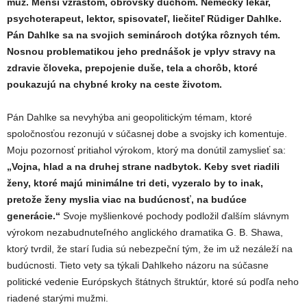
muž. Menší vzrastom, obrovský duchom. Nemecký lekár,
psychoterapeut, lektor, spisovateľ, liečiteľ Rüdiger Dahlke.
Pán Dahlke sa na svojich seminároch dotýka rôznych tém.
Nosnou problematikou jeho prednášok je vplyv stravy na
zdravie človeka, prepojenie duše, tela a chorôb, ktoré
poukazujú na chybné kroky na ceste životom.
Pán Dahlke sa nevyhýba ani geopolitickým témam, ktoré
spoločnosťou rezonujú v súčasnej dobe a svojsky ich komentuje.
Moju pozornosť pritiahol výrokom, ktorý ma donútil zamyslieť sa:
„Vojna, hlad a na druhej strane nadbytok. Keby svet riadili
ženy, ktoré majú minimálne tri deti, vyzeralo by to inak,
pretože ženy myslia viac na budúcnosť, na budúce
generácie.“
Svoje myšlienkové pochody podložil ďalším slávnym
výrokom nezabudnuteľného anglického dramatika G. B. Shawa,
ktorý tvrdil, že starí ľudia sú nebezpeční tým, že im už nezáleží na
budúcnosti. Tieto vety sa týkali Dahlkeho názoru na súčasne
politické vedenie Európskych štátnych štruktúr, ktoré sú podľa neho
riadené starými mužmi.