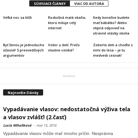
SÚVISIACE ČLÁNKY
VIAC OD AUTORA
Veľká noc sa blíži
Rozkošná malá okaňa,
Kedy konečne budete
ktorú miluje celý
mať bábätko? Alebo
internet
vtipná odpoveď na
otravné otázky okolia
Byť ženou je jednoducho
Vzdor u detí: Prečo
Zoberte deti a choďte s
úžasné! 5 presvedčivých
vlastne vzniká?
nimi do lesa – je tu
argumentov
medvedí cesnak!
Reklama
Najnovšie články
Vypadávanie vlasov: nedostatočná výživa tela
a vlasov zvlášť! (2.časť)
Lucia Mihaliková
-
mar 15, 2016
Vypadávanie vlasov môže mať mnoho príčin. Nesprávna