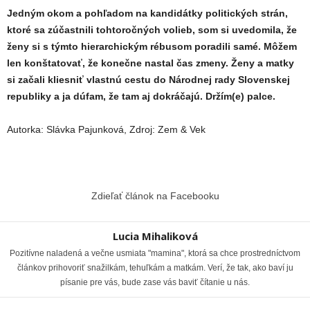
Jedným okom a pohľadom na kandidátky politických strán,
ktoré sa zúčastnili tohtoročných volieb, som si uvedomila, že
ženy si s týmto hierarchickým rébusom poradili samé. Môžem
len konštatovať, že konečne nastal čas zmeny. Ženy a matky
si začali kliesniť vlastnú cestu do Národnej rady Slovenskej
republiky a ja dúfam, že tam aj dokráčajú. Držím(e) palce.
Autorka: Slávka Pajunková, Zdroj: Zem & Vek
Zdieľať článok na Facebooku
Lucia Mihaliková
Pozitívne naladená a večne usmiata "mamina", ktorá sa chce prostredníctvom
článkov prihovoriť snažilkám, tehuľkám a matkám. Verí, že tak, ako baví ju
písanie pre vás, bude zase vás baviť čítanie u nás.