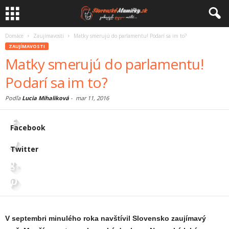
Domáce
Zaujímavosti
Matky smerujú do parlamentu! Podarí sa im to?
ZAUJÍMAVOSTI
Matky smerujú do parlamentu!
Podarí sa im to?
Podľa
Lucia Mihaliková
-
mar 11, 2016
Facebook
Twitter
V septembri minulého roka navštívil Slovensko zaujímavý