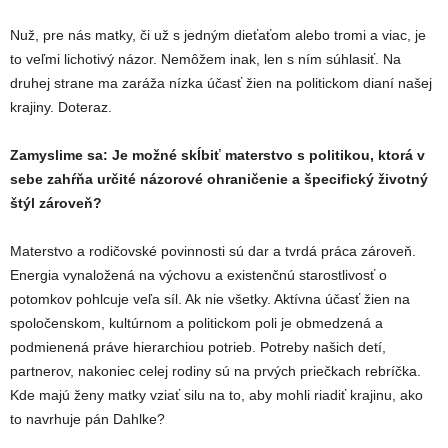
Nuž, pre nás matky, či už s jedným dieťaťom alebo tromi a viac, je
to veľmi lichotivý názor. Nemôžem inak, len s ním súhlasiť. Na
druhej strane ma zaráža nízka účasť žien na politickom dianí našej
krajiny. Doteraz.
Zamyslime sa: Je možné skĺbiť materstvo s politikou, ktorá v
sebe zahŕňa určité názorové ohraničenie a špecifický životný
štýl zároveň?
Materstvo a rodičovské povinnosti sú dar a tvrdá práca zároveň.
Energia vynaložená na výchovu a existenčnú starostlivosť o
potomkov pohlcuje veľa síl. Ak nie všetky. Aktívna účasť žien na
spoločenskom, kultúrnom a politickom poli je obmedzená a
podmienená práve hierarchiou potrieb. Potreby našich detí,
partnerov, nakoniec celej rodiny sú na prvých priečkach rebríčka.
Kde majú ženy matky vziať silu na to, aby mohli riadiť krajinu, ako
to navrhuje pán Dahlke?