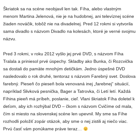
Škriatok sa na scéne neobjavil len tak. Fíha, alebo vlastným
menom Martina Jelenová, nie je na hudobnej, ani televíznej scéne
žiaden nováčik, tobôž nie na divadelnej. Pred 12 rokmi si vytvorila
sama divadlo s názvom Divadlo na kolesách, ktoré je verné svojmu
názvu.
Pred 3 rokmi, v roku 2012 vyšlo jej prvé DVD, s názvom Fíha
Tralala a priniesol prvé úspechy. Skladby ako Bunka, či Rozcvička
sa dostali do pamäte mnohým detičkám. Jedno úspešné DVD
nasledovalo o rok druhé, tentoraz s názvom Farebný svet. Doslova
farebný. Pieseň čo pieseň bola venovaná inej „farebnej“ situácií,
napríklad Slivková pesnička, Bager a Tatrovka, či Letí letí. Každá
Fíhina pieeň má príbeh, poslanie, cieľ. Vlani škriatok Fíha doletel k
deťom, aby ich rozhýbal DVD – čkom s názvom Cvičíme od mala,
čím si miesto na slovenskej scéne len upevnil. My sme sa Fíhe
rozhodli položiť zopár otázok, aby sme o nej zistili aj niečo viac.
Prvú časť vám ponúkame práve teraz…