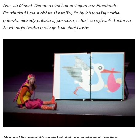
Áno, sú úžasní. Denne s nimi komunikujem cez Facebook.
Povzbudzujú ma a občas aj napíšu, čo by ich v našej tvorbe
potešilo, niekedy priložia aj pesničku, či text, čo vytvorili. Teším sa,
že ich moja tvorba motivuje k vlastnej tvorbe.
Ako na Vás reagujú samotné deti po vystúpení, počas