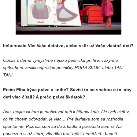
Inšpirovalo Vás Vaše detstvo, alebo skôr už Vaše vlastné deti?
Občas s deťmi vymyslíme nejakú pesničku pri hre. Takýmto
spôsobom vznikli napríklad pesničky HOP A SKOK, alebo TANI
TANI.
Prečo Fíha býva práve v knihe? Súvisí to so snahou o to, aby
deti viac čítali? A prečo práve škriatok?
Áno, mojim cieľom je motivovať deti k čítaniu kníh. Ale tých cieľov,
čo im chcem odovzdať, je viac… Pre škriatka som sa rozhodla
spontánne. Pozrela som sa do zrkadla a povedala som si: Na
princeznú si už stará, vílu dlho hrať môcť nemôžeš - budeš