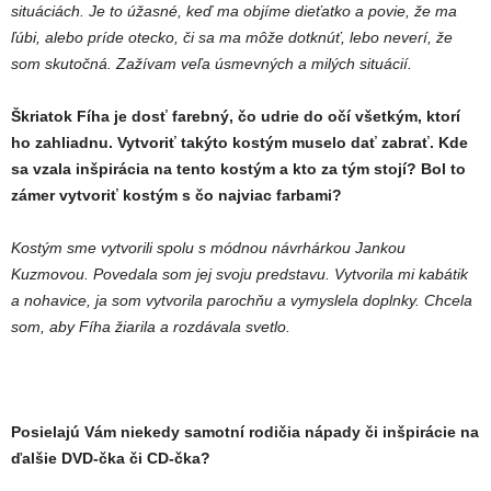
situáciách. Je to úžasné, keď ma objíme dieťatko a povie, že ma
ľúbi, alebo príde otecko, či sa ma môže dotknúť, lebo neverí, že
som skutočná. Zažívam veľa úsmevných a milých situácií.
Škriatok Fíha je dosť farebný, čo udrie do očí všetkým, ktorí
ho zahliadnu. Vytvoriť takýto kostým muselo dať zabrať. Kde
sa vzala inšpirácia na tento kostým a kto za tým stojí? Bol to
zámer vytvoriť kostým s čo najviac farbami?
Kostým sme vytvorili spolu s módnou návrhárkou Jankou
Kuzmovou. Povedala som jej svoju predstavu. Vytvorila mi kabátik
a nohavice, ja som vytvorila parochňu a vymyslela doplnky. Chcela
som, aby Fíha žiarila a rozdávala svetlo.
Posielajú Vám niekedy samotní rodičia nápady či inšpirácie na
ďalšie DVD-čka či CD-čka?