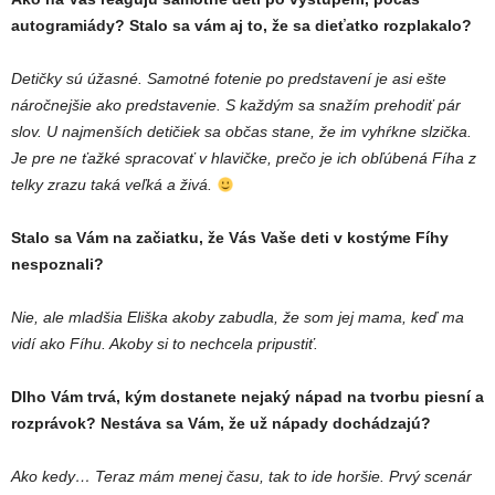
autogramiády? Stalo sa vám aj to, že sa dieťatko rozplakalo?
Detičky sú úžasné. Samotné fotenie po predstavení je asi ešte
náročnejšie ako predstavenie. S každým sa snažím prehodiť pár
slov. U najmenších detičiek sa občas stane, že im vyhŕkne slzička.
Je pre ne ťažké spracovať v hlavičke, prečo je ich obľúbená Fíha z
telky zrazu taká veľká a živá.
Stalo sa Vám na začiatku, že Vás Vaše deti v kostýme Fíhy
nespoznali?
Nie, ale mladšia Eliška akoby zabudla, že som jej mama, keď ma
vidí ako Fíhu. Akoby si to nechcela pripustiť.
Dlho Vám trvá, kým dostanete nejaký nápad na tvorbu piesní a
rozprávok? Nestáva sa Vám, že už nápady dochádzajú?
Ako kedy… Teraz mám menej času, tak to ide horšie. Prvý scenár