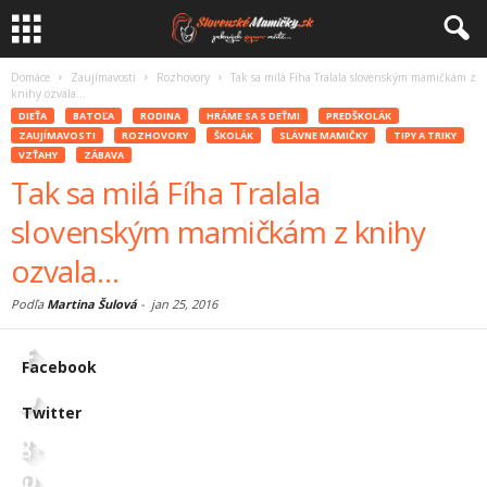
Domáce
Zaujímavosti
Rozhovory
Tak sa milá Fíha Tralala slovenským mamičkám z
knihy ozvala…
DIEŤA
BATOĽA
RODINA
HRÁME SA S DEŤMI
PREDŠKOLÁK
ZAUJÍMAVOSTI
ROZHOVORY
ŠKOLÁK
SLÁVNE MAMIČKY
TIPY A TRIKY
VZŤAHY
ZÁBAVA
Tak sa milá Fíha Tralala
slovenským mamičkám z knihy
ozvala…
Podľa
Martina Šulová
-
jan 25, 2016
Facebook
Twitter