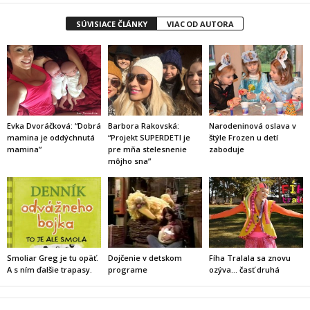
SÚVISIACE ČLÁNKY
VIAC OD AUTORA
Evka Dvoráčková: “Dobrá
Barbora Rakovská:
Narodeninová oslava v
mamina je oddýchnutá
“Projekt SUPERDETI je
štýle Frozen u detí
mamina”
pre mňa stelesnenie
zaboduje
môjho sna”
Smoliar Greg je tu opäť.
Dojčenie v detskom
Fíha Tralala sa znovu
A s ním ďalšie trapasy.
programe
ozýva… časť druhá