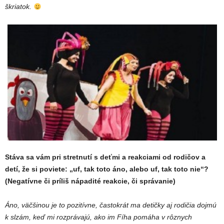
škriatok.
Stáva sa vám pri stretnutí s deťmi a reakciami od rodičov a
detí, že si poviete: „uf, tak toto áno, alebo uf, tak toto nie“?
(Negatívne či príliš nápadité reakcie, či správanie)
Áno, väčšinou je to pozitívne, častokrát ma detičky aj rodičia dojmú
k slzám, keď mi rozprávajú, ako im Fíha pomáha v rôznych