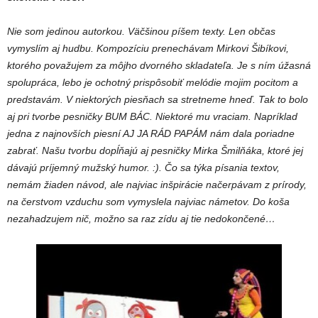
Nie som jedinou autorkou. Väčšinou píšem texty. Len občas
vymyslím aj hudbu. Kompozíciu prenechávam Mirkovi Šibíkovi,
ktorého považujem za môjho dvorného skladateľa. Je s ním úžasná
spolupráca, lebo je ochotný prispôsobiť melódie mojim pocitom a
predstavám. V niektorých piesňach sa stretneme hneď. Tak to bolo
aj pri tvorbe pesničky BUM BÁC. Niektoré mu vraciam. Napríklad
jedna z najnovších piesní AJ JA RÁD PAPÁM nám dala poriadne
zabrať. Našu tvorbu dopĺňajú aj pesničky Mirka Šmilňáka, ktoré jej
dávajú príjemný mužský humor. :). Čo sa týka písania textov,
nemám žiaden návod, ale najviac inšpirácie načerpávam z prírody,
na čerstvom vzduchu som vymyslela najviac námetov. Do koša
nezahadzujem nič, možno sa raz zídu aj tie nedokončené…