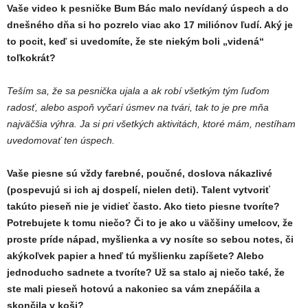
Vaše video k pesničke Bum Bác malo nevídaný úspech a do
dnešného dňa si ho pozrelo viac ako 17 miliónov ľudí. Aký je
to pocit, keď si uvedomíte, že ste niekým boli „videná“
toľkokrát?
Teším sa, že sa pesnička ujala a ak robí všetkým tým ľuďom
radosť, alebo aspoň vyčarí úsmev na tvári, tak to je pre mňa
najväčšia výhra. Ja si pri všetkých aktivitách, ktoré mám, nestíham
uvedomovať ten úspech.
Vaše piesne sú vždy farebné, poučné, doslova nákazlivé
(pospevujú si ich aj dospelí, nielen deti). Talent vytvoriť
takúto pieseň nie je vidieť často. Ako tieto piesne tvoríte?
Potrebujete k tomu niečo? Či to je ako u väčšiny umelcov, že
proste príde nápad, myšlienka a vy nosíte so sebou notes, či
akýkoľvek papier a hneď tú myšlienku zapíšete? Alebo
jednoducho sadnete a tvoríte? Už sa stalo aj niečo také, že
ste mali pieseň hotovú a nakoniec sa vám znepáčila a
skončila v koši?