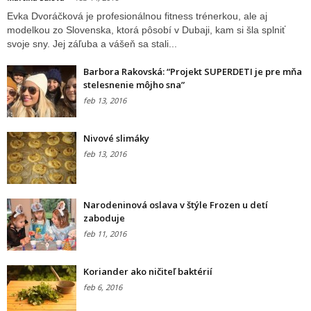
Evka Dvoráčková je profesionálnou fitness trénerkou, ale aj
modelkou zo Slovenska, ktorá pôsobí v Dubaji, kam si šla splniť
svoje sny. Jej záľuba a vášeň sa stali...
Barbora Rakovská: “Projekt SUPERDETI je pre mňa
stelesnenie môjho sna”
feb 13, 2016
Nivové slimáky
feb 13, 2016
Narodeninová oslava v štýle Frozen u detí
zaboduje
feb 11, 2016
Koriander ako ničiteľ baktérií
feb 6, 2016