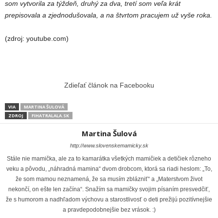
som vytvorila za týždeň, druhý za dva, tretí som veľa krát
prepisovala a zjednodušovala, a na štvrtom pracujem už vyše roka.
(zdroj: youtube.com)
Zdieľať článok na Facebooku
VIA
MARTINA ŠULOVÁ
ZDROJ
FIHATRALALA.SK
Martina Šulová
http://www.slovenskemamicky.sk
Stále nie mamička, ale za to kamarátka všetkých mamičiek a detičiek rôzneho
veku a pôvodu, „náhradná mamina“ dvom drobcom, ktorá sa riadi heslom: „To,
že som mamou neznamená, že sa musím zblázniť“ a „Materstvom život
nekončí, on ešte len začína“. Snažím sa mamičky svojim písaním presvedčiť,
že s humorom a nadhľadom výchovu a starostlivosť o deti prežijú pozitívnejšie
a pravdepodobnejšie bez vrások. :)