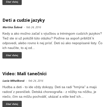
čítať ďalej
Deti a cudzie jazyky
Martina Šulová
-
feb 24, 2016
Kedy a ako možno začať s výučbou a tréningom cudzích jazykov?
Tiež ste si už položili túto otázku? Poďme sa aspoň priblížiť k
odpovedi, alebo rovno k nej prísť. Deti sú ako nepopísané listy. Čo
ich naučíte, to aj od...
čítať ďalej
Video: Malí tanečníci
Lucia Mihaliková
-
feb 24, 2016
Hudba a deti - to ide vždy dokopy. Deti sa radi "hmýria" a majú
radosť z pesničiek. Detská choreografia - z nôžky na nôžku, je
niečo, čím sa môžu pochváliť, ukázať a ešte keď ich...
čítať ďalej