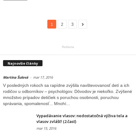
1
2
3
Reklama
Najnovšie články
Martina Šulová
-
mar 17, 2016
V posledných rokoch sa rapídne zvýšila navštevovanosť detí a ich
rodičov u odborníkov – psychológov. Dôvodov je niekoľko. Zvýšené
množstvo prípadov detičiek s poruchou osobnosti, poruchou
správania, spomalenosť... Mnohí...
Vypadávanie vlasov: nedostatočná výživa tela a
vlasov zvlášť! (2.časť)
mar 15, 2016