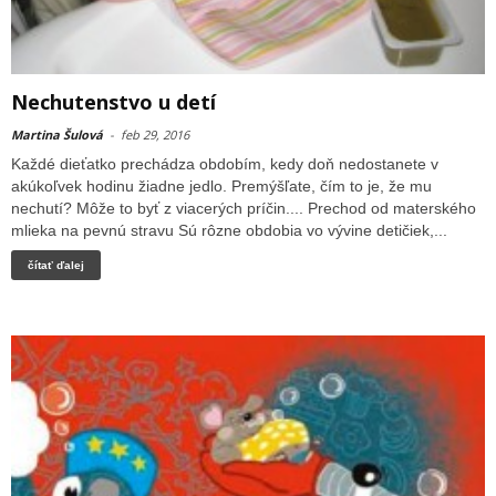
Nechutenstvo u detí
Martina Šulová
-
feb 29, 2016
Každé dieťatko prechádza obdobím, kedy doň nedostanete v
akúkoľvek hodinu žiadne jedlo. Premýšľate, čím to je, že mu
nechutí? Môže to byť z viacerých príčin.... Prechod od materského
mlieka na pevnú stravu Sú rôzne obdobia vo vývine detičiek,...
čítať ďalej