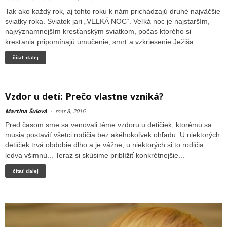
Tak ako každý rok, aj tohto roku k nám prichádzajú druhé najväčšie
sviatky roka. Sviatok jari „VELKÁ NOC“. Veľká noc je najstarším,
najvýznamnejším kresťanským sviatkom, počas ktorého si
kresťania pripomínajú umučenie, smrť a vzkriesenie Ježiša...
čítať ďalej
Vzdor u detí: Prečo vlastne vzniká?
Martina Šulová
-
mar 8, 2016
Pred časom sme sa venovali téme vzdoru u detičiek, ktorému sa
musia postaviť všetci rodičia bez akéhokoľvek ohľadu. U niektorých
detičiek trvá obdobie dlho a je vážne, u niektorých si to rodičia
ledva všimnú... Teraz si skúsime priblížiť konkrétnejšie...
čítať ďalej