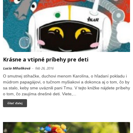
Krásne a vtipné príbehy pre deti
Lucia Mihaliková
-
feb 26, 2016
O smutnej stíhačke, duchovi menom Karolína, o hľadaní pokladu i
múdrom papagájovi, o tučnom myšiakovi a dokonca aj o tom, čo by
sa stalo, keby sme uväznili pani Tmu. V tejto knižke nájdete príbehy
o tom, čo zaujíma dnešné deti. Viete,...
čítať ďalej