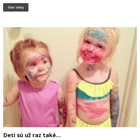
čítať ďalej
Deti sú už raz také…