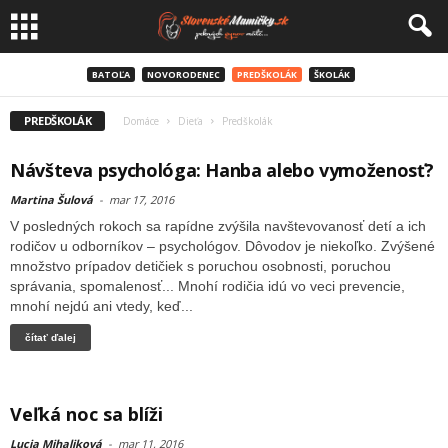
BATOĽA
NOVORODENEC
PREDŠKOLÁK
ŠKOLÁK
PREDŠKOLÁK
Domáce
Dieťa
Predškolák
Návšteva psychológa: Hanba alebo vymoženosť?
Martina Šulová
-
mar 17, 2016
V posledných rokoch sa rapídne zvýšila navštevovanosť detí a ich
rodičov u odborníkov – psychológov. Dôvodov je niekoľko. Zvýšené
množstvo prípadov detičiek s poruchou osobnosti, poruchou
správania, spomalenosť... Mnohí rodičia idú vo veci prevencie,
mnohí nejdú ani vtedy, keď...
čítať ďalej
Veľká noc sa blíži
Lucia Mihaliková
-
mar 11, 2016