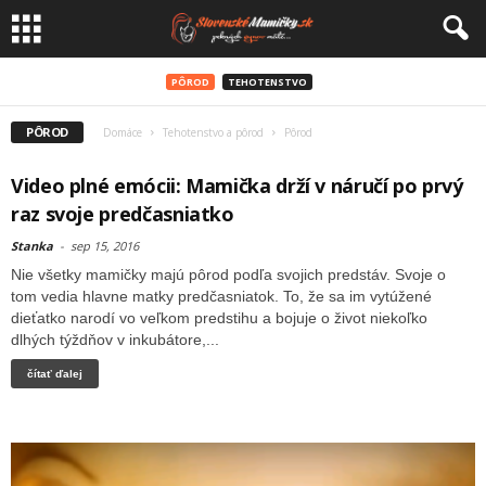
PÔROD
TEHOTENSTVO
PÔROD
Domáce
Tehotenstvo a pôrod
Pôrod
Video plné emócii: Mamička drží v náručí po prvý
raz svoje predčasniatko
Stanka
-
sep 15, 2016
Nie všetky mamičky majú pôrod podľa svojich predstáv. Svoje o
tom vedia hlavne matky predčasniatok. To, že sa im vytúžené
dieťatko narodí vo veľkom predstihu a bojuje o život niekoľko
dlhých týždňov v inkubátore,...
čítať ďalej