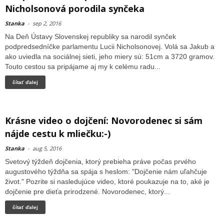
Nicholsonová porodila synčeka
Stanka
-
sep 2, 2016
Na Deň Ústavy Slovenskej republiky sa narodil synček
podpredsedníčke parlamentu Lucii Nicholsonovej. Volá sa Jakub a
ako uviedla na sociálnej sieti, jeho miery sú: 51cm a 3720 gramov.
Touto cestou sa pripájame aj my k celému radu...
čítať ďalej
Krásne video o dojčení: Novorodenec si sám
nájde cestu k mliečku:-)
Stanka
-
aug 5, 2016
Svetový týždeň dojčenia, ktorý prebieha práve počas prvého
augustového týždňa sa spája s heslom: "Dojčenie nám uľahčuje
život." Pozrite si nasledujúce video, ktoré poukazuje na to, aké je
dojčenie pre dieťa prirodzené. Novorodenec, ktorý...
čítať ďalej