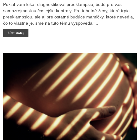
Pokiaľ vám lekár diagnostikoval preeklampsiu, budú pre vás
samozrejmosťou častejšie kontroly. Pre tehotné ženy, ktoré trpia
preeklampsiou, ale aj pre ostatné budúce mamičky, ktoré nevedia,
čo to vlastne je, sme na túto tému vyspovedali...
čítať ďalej