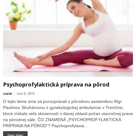
Psychoprofylaktická príprava na pôrod
Lucia
-
nov 9, 2015
O tejto téme sme sa porozprávali s pôrodnou asistentkou Mgr.
Paulínou Struhárovou z gynekologickej ambulancie v Trenčíne,
ktorá získala veľa skúseností v danej oblasti počas viacročnej praxe
na pôrodnej sále. ČO ZNAMENÁ „PSYCHOPROFYLAKTICKÁ
PRÍPRAVA NA PȎROD“? Psychoprofylaxia...
čítať ďalej