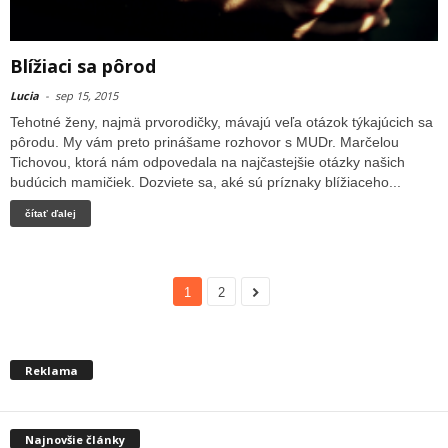
Blížiaci sa pôrod
Lucia
-
sep 15, 2015
Tehotné ženy, najmä prvorodičky, mávajú veľa otázok týkajúcich sa
pôrodu. My vám preto prinášame rozhovor s MUDr. Marčelou
Tichovou, ktorá nám odpovedala na najčastejšie otázky našich
budúcich mamičiek. Dozviete sa, aké sú príznaky blížiaceho...
čítať ďalej
1
2
Reklama
Najnovšie články