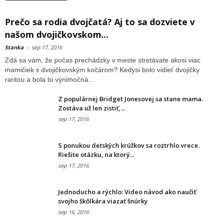
Prečo sa rodia dvojčatá? Aj to sa dozviete v
našom dvojičkovskom...
Stanka
-
sep 17, 2016
Zdá sa vám, že počas prechádzky v meste stretávate akosi viac
mamičiek s dvojičkovským kočárom? Kedysi bolo vidieť dvojičky
raritou a bola to výnimočná...
Z populárnej Bridget Jonesovej sa stane mama.
Zostáva už len zistiť,...
sep 17, 2016
S ponukou detských krúžkov sa roztrhlo vrece.
Riešite otázku, na ktorý...
sep 17, 2016
Jednoducho a rýchlo: Video návod ako naučiť
svojho škôlkára viazať šnúrky
sep 16, 2016