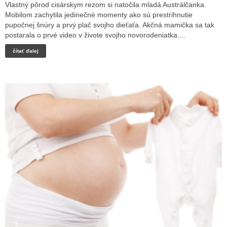
Vlastný pôrod cisárskym rezom si natočila mladá Austrálčanka.
Mobilom zachytila jedinečné momenty ako sú prestrihnutie
pupočnej šnúry a prvý plač svojho dieťaťa. Akčná mamička sa tak
postarala o prvé video v živote svojho novorodeniatka....
čítať ďalej