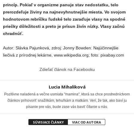
princíp. Pokiaľ v organizme panuje stav nedostatku, telo
prerozdeľuje živiny na najnevyhnutnejšie miesta. Vo svojom
hodnotovom rebríčku ľudské telo zaraďuje vlasy na spodné
priečky dôležitosti a preto je prísun živín nízky. Vlasy začnú
chradnúť.
Autor: Slávka Pajunková, zdroj: Jonny Bowden: Najúčinnejšie
liečivá z prírodnej lekárne, www.wikipedia.org; foto: pixabay.com
Zdieľať článok na Facebooku
Lucia Mihaliková
Pozitívne naladená a večne usmiata "mamina", ktorá sa chce prostredníctvom
článkov prihovoriť snažilkám, tehuľkám a matkám. Verí, že tak, ako baví ju
písanie pre vás, bude zase vás baviť čítanie u nás.
SÚVISIACE ČLÁNKY
VIAC OD AUTORA