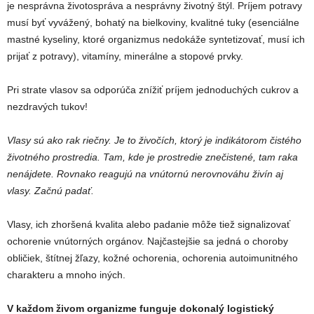
je nesprávna životospráva a nesprávny životný štýl. Príjem potravy
musí byť vyvážený, bohatý na bielkoviny, kvalitné tuky (esenciálne
mastné kyseliny, ktoré organizmus nedokáže syntetizovať, musí ich
prijať z potravy), vitamíny, minerálne a stopové prvky.
Pri strate vlasov sa odporúča znížiť príjem jednoduchých cukrov a
nezdravých tukov!
Vlasy sú ako rak riečny. Je to živočích, ktorý je indikátorom čistého
životného prostredia. Tam, kde je prostredie znečistené, tam raka
nenájdete. Rovnako reagujú na vnútornú nerovnováhu živín aj
vlasy. Začnú padať.
Vlasy, ich zhoršená kvalita alebo padanie môže tiež signalizovať
ochorenie vnútorných orgánov. Najčastejšie sa jedná o choroby
obličiek, štítnej žľazy, kožné ochorenia, ochorenia autoimunitného
charakteru a mnoho iných.
V každom živom organizme funguje dokonalý logistický