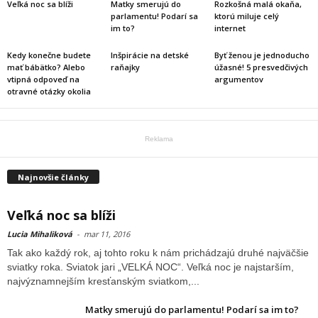
Veľká noc sa blíži
Matky smerujú do
Rozkošná malá okaňa,
parlamentu! Podarí sa
ktorú miluje celý
im to?
internet
Kedy konečne budete
Inšpirácie na detské
Byť ženou je jednoducho
mať bábätko? Alebo
raňajky
úžasné! 5 presvedčivých
vtipná odpoveď na
argumentov
otravné otázky okolia
Reklama
Najnovšie články
Veľká noc sa blíži
Lucia Mihaliková
-
mar 11, 2016
Tak ako každý rok, aj tohto roku k nám prichádzajú druhé najväčšie
sviatky roka. Sviatok jari „VELKÁ NOC“. Veľká noc je najstarším,
najvýznamnejším kresťanským sviatkom,...
Matky smerujú do parlamentu! Podarí sa im to?