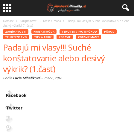
Domáce
Zaujímavosti
Krása a móda
Padajú mi vlasy!!! Suché konštatovanie alebo
desivý výkrik? (1.časť)
ZAUJÍMAVOSTI
KRÁSA A MÓDA
TEHOTENSTVO A PÔROD
PÔROD
TEHOTENSTVO
TIPY A TRIKY
ZDRAVIE
ZDRAVIE MAMY
Padajú mi vlasy!!! Suché
konštatovanie alebo desivý
výkrik? (1.časť)
Podľa
Lucia Mihaliková
-
mar 6, 2016
Facebook
Twitter