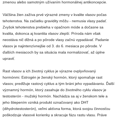
zmenou alebo samotným užívaním hormonálnej antikoncepcie.
Väčšina žien zažíva prvé výrazné zmeny v kvalite vlasov počas
tehotenstva. Na začiatku gravidity môžu - nemusia vlasy padať.
Zvyšok tehotenstva prebieha v opačnom móde a dočasne sa
kvalita, dokonca aj kvantita vlasov zlepší. Príroda nám však
neostáva nič dlžná a po pôrode vlasy začnú vypadávať. Padanie
vlasov je najintenzívnejšie od 3. do 6. mesiaca po pôrode. V
ďalších mesiacoch by sa situácia mala normalizovať, až úplne
upraviť.
Rast vlasov a ich životný cyklus je výrazne ovplyvňovaný
hormónmi. Estrogén je ženský hormón, ktorý spomaľuje rast
vlasov, predlžuje rastový cyklus a tým bráni jeho vypadávaniu. Ďalší
významný hormón, ktorý zasahuje do životného cyklu vlasov je
testosterón - mužský hormón. Nachádza sa aj v ženskom tele a
jeho štiepením vzniká produkt označovaný ako DHT
(dihydrotestosterón), veľmi aktívna forma, ktorá svojou činnosťou
poškodzuje vlasové korienky a skracuje fázu rastu vlasu. Práve