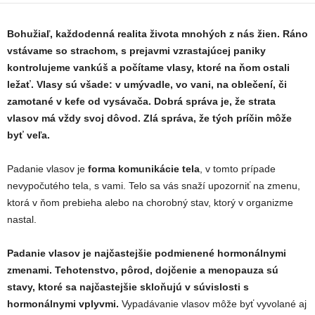
Bohužiaľ, každodenná realita života mnohých z nás žien. Ráno
vstávame so strachom, s prejavmi vzrastajúcej paniky
kontrolujeme vankúš a počítame vlasy, ktoré na ňom ostali
ležať. Vlasy sú všade: v umývadle, vo vani, na oblečení, či
zamotané v kefe od vysávača. Dobrá správa je, že strata
vlasov má vždy svoj dôvod. Zlá správa, že tých príčin môže
byť veľa.
Padanie vlasov je
forma komunikácie tela
, v tomto prípade
nevypočutého tela, s vami. Telo sa vás snaží upozorniť na zmenu,
ktorá v ňom prebieha alebo na chorobný stav, ktorý v organizme
nastal.
Padanie vlasov je najčastejšie podmienené hormonálnymi
zmenami. Tehotenstvo, pôrod, dojčenie a menopauza sú
stavy, ktoré sa najčastejšie skloňujú v súvislosti s
hormonálnymi vplyvmi.
Vypadávanie vlasov môže byť vyvolané aj