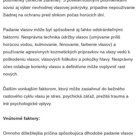
podmienky (slnečné žiarenie). S poveternostnými podmienkami
súvisí aj výber nevhodnej vlasovej pokrývky, prípadne nepoužívanie
žiadnej na ochranu pred slnkom počas horúcich dní.
Padanie vlasov môže byť spôsobené aj ľahko odstrániteľnými
faktormi. Nesprávna technika údržby vlasov (umývanie príliš
horúcou vodou, kulmovanie, fénovanie, farbenie vlasov) a
používanie agresívnych kozmetických prípravkov na vlasy vedú k
poškodeniu vlasov, vlasových folikulov a pokožky hlavy. Nesprávny
účes oslabuje korienky vlasov a definitívne môže ovplyvniť rast
nových.
Ďalším vonkajším faktorom, ktorý môže zasiahnuť do bežného
rastového cyklu vlasu je stres, psychická záťaž, prežitá trauma a
iné psychologické vplyvy.
Vnútorné faktory:
Omnoho dôležitejšia príčina spôsobujúca dlhodobé padanie vlasov