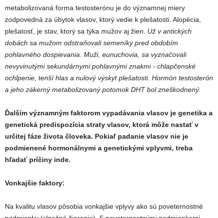
metabolizovaná forma testosterónu je do významnej miery
zodpovedná za úbytok vlasov, ktorý vedie k plešatosti. Alopécia,
plešatosť, je stav, ktorý sa týka mužov aj žien.
Už v antických
dobách sa
mužom odstraňovali semeníky pred obdobím
pohlavného dospievania. Muži, eunuchovia, sa vyznačovali
nevyvinutými sekundárnymi pohlavnými znakmi - chlapčenské
ochlpenie, tenší hlas a nulový výskyt plešatosti. Hormón testosterón
a jeho zákerný metabolizovaný potomok DHT bol zneškodnený.
Ďalším významným faktorom vypadávania vlasov je genetika a
genetická predispozícia straty vlasov, ktorá môže nastať v
určitej fáze života človeka. Pokiaľ padanie vlasov nie je
podmienené hormonálnymi a genetickými vplyvmi, treba
hľadať príčiny inde.
Vonkajšie faktory:
Na kvalitu vlasov pôsobia vonkajšie vplyvy ako sú poveternostné