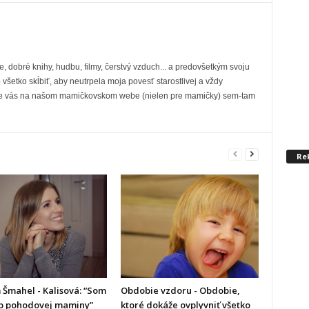
e, dobré knihy, hudbu, filmy, čerstvý vzduch... a predovšetkým svoju
o všetko skĺbiť, aby neutrpela moja povesť starostlivej a vždy
re vás na našom mamičkovskom webe (nielen pre mamičky) sem-tam
Re
 Šmahel - Kalisová: “Som
Obdobie vzdoru - Obdobie,
yp pohodovej maminy”
ktoré dokáže ovplyvniť všetko