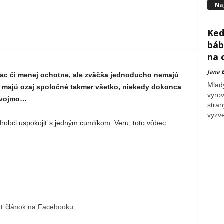
Na
Ked
báb
na 
Jana 
viac či menej ochotne, ale zväčša jednoducho nemajú
Mlad
ie majú ozaj spoločné takmer všetko, niekedy dokonca
vyrov
 dvojmo…
stran
vyzve
drobci uspokojiť s jedným cumlíkom. Veru, toto vôbec
ať článok na Facebooku