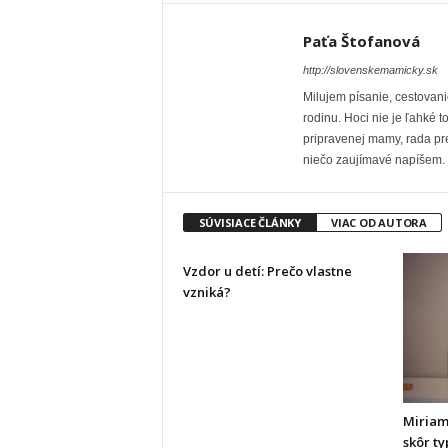
Paťa Štofanová
http://slovenskemamicky.sk
Milujem písanie, cestovani
rodinu. Hoci nie je ľahké t
pripravenej mamy, rada p
niečo zaujímavé napíšem.
SÚVISIACE ČLÁNKY
VIAC OD AUTORA
Vzdor u detí: Prečo vlastne
vzniká?
Miriam
skôr t