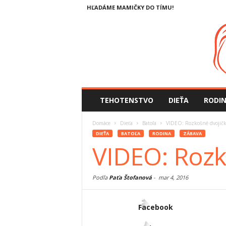
HĽADÁME MAMIČKY DO TÍMU!
TEHOTENSTVO
DIEŤA
RODI
Domáce
Dieťa
Batoľa
VIDEO: Rozkošné dvojičk
DIEŤA
BATOĽA
RODINA
ZÁBAVA
VIDEO: Rozk
Podľa
Paťa Štofanová
-
mar 4, 2016
Facebook