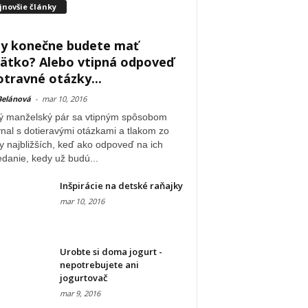
jnovšie články
y konečne budete mať
ätko? Alebo vtipná odpoveď
otravné otázky...
Belánová
-
mar 10, 2016
ý manželský pár sa vtipným spôsobom
nal s dotieravými otázkami a tlakom zo
y najbližších, keď ako odpoveď na ich
danie, kedy už budú...
Inšpirácie na detské raňajky
mar 10, 2016
Urobte si doma jogurt -
nepotrebujete ani
jogurtovač
mar 9, 2016