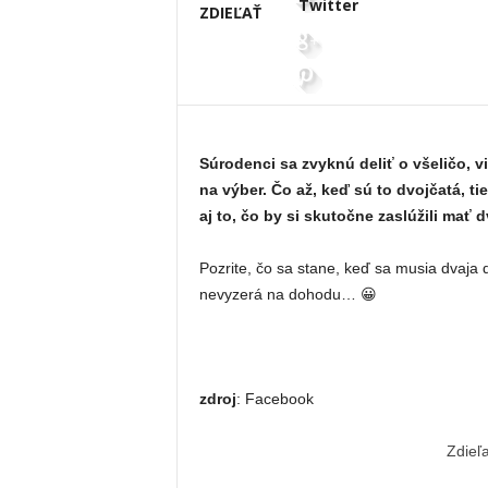
Twitter
ZDIEĽAŤ
Súrodenci sa zvyknú deliť o všeličo, 
na výber. Čo až, keď sú to dvojčatá, t
aj to, čo by si skutočne zaslúžili mať
Pozrite, čo sa stane, keď sa musia dvaja 
nevyzerá na dohodu… 😀
zdroj
: Facebook
Zdieľ