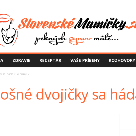
NA
ZDRAVIE
RECEPTÁR
VAŠE PRÍBEHY
ROZHOVORY
y sa hádajú o cumlík
ošné dvojičky sa hád