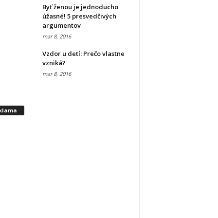
Byť ženou je jednoducho
úžasné! 5 presvedčivých
argumentov
mar 8, 2016
Vzdor u detí: Prečo vlastne
vzniká?
mar 8, 2016
klama