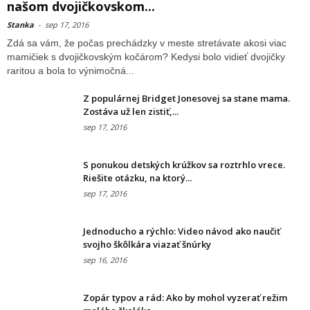
našom dvojičkovskom...
Stanka
-
sep 17, 2016
Zdá sa vám, že počas prechádzky v meste stretávate akosi viac
mamičiek s dvojičkovským kočárom? Kedysi bolo vidieť dvojičky
raritou a bola to výnimočná...
Z populárnej Bridget Jonesovej sa stane mama.
Zostáva už len zistiť,...
sep 17, 2016
S ponukou detských krúžkov sa roztrhlo vrece.
Riešite otázku, na ktorý...
sep 17, 2016
Jednoducho a rýchlo: Video návod ako naučiť
svojho škôlkára viazať šnúrky
sep 16, 2016
Zopár typov a rád: Ako by mohol vyzerať režim