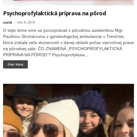
Psychoprofylaktická príprava na pôrod
Lucia
-
nov 9, 2015
O tejto téme sme sa porozprávali s pôrodnou asistentkou Mgr.
Paulínou Struhárovou z gynekologickej ambulancie v Trenčíne,
ktorá získala veľa skúseností v danej oblasti počas viacročnej praxe
na pôrodnej sále. ČO ZNAMENÁ „PSYCHOPROFYLAKTICKÁ
PRÍPRAVA NA PȎROD“? Psychoprofylaxia...
čítať ďalej