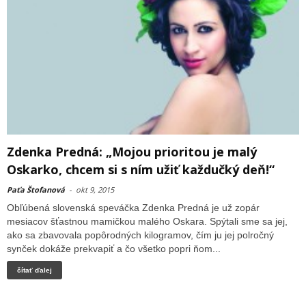
Zdenka Predná: „Mojou prioritou je malý
Oskarko, chcem si s ním užiť každučký deň!“
Paťa Štofanová
-
okt 9, 2015
Obľúbená slovenská speváčka Zdenka Predná je už zopár
mesiacov šťastnou mamičkou malého Oskara. Spýtali sme sa jej,
ako sa zbavovala popôrodných kilogramov, čím ju jej polročný
synček dokáže prekvapiť a čo všetko popri ňom...
čítať ďalej