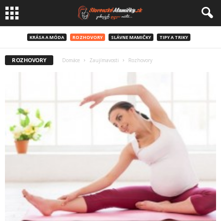
KRÁSA A MÓDA
ROZHOVORY
SLÁVNE MAMIČKY
TIPY A TRIKY
ROZHOVORY
Domáce
Zaujímavosti
Rozhovory