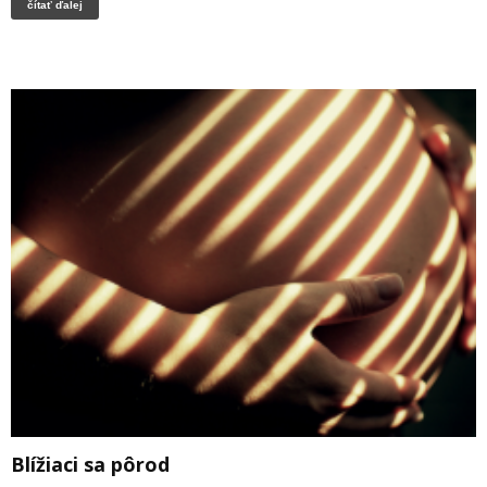
čítať ďalej
Blížiaci sa pôrod