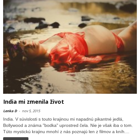
India mi zmenila život
Lenka D
-
nov 5, 2015
India. V súvislosti s touto krajinou mi napadnú pikantné jedlá,
Bollywood a známa "bodka" uprostred čela. Nie je však iba o tom.
Túto mystickú krajinu mnohí z nás poznajú len z filmov a kníh....