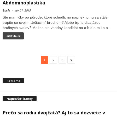
Abdominoplastika
Lucia
-
apr 21, 2015
Ste mamičky po pôrode, ktoré schudli, no napriek tomu sa stále
trápite so svojim „trčiacim“ bruchom? Alebo trpíte diastázou
brušných svalov? Možno ste vhodný kandidát na a b d o m i n o...
čítať ďalej
1
2
3
Reklama
Najnovšie články
Prečo sa rodia dvojčatá? Aj to sa dozviete v