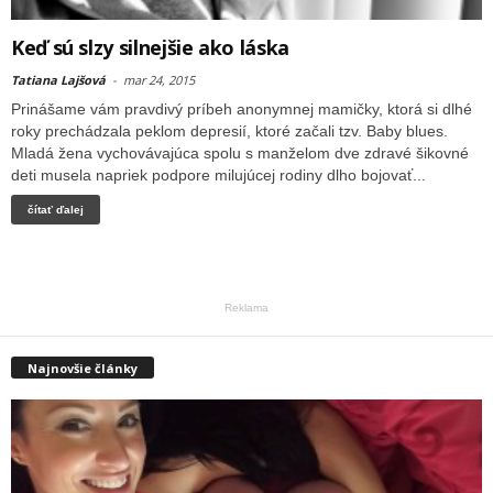
Keď sú slzy silnejšie ako láska
Tatiana Lajšová
-
mar 24, 2015
Prinášame vám pravdivý príbeh anonymnej mamičky, ktorá si dlhé
roky prechádzala peklom depresií, ktoré začali tzv. Baby blues.
Mladá žena vychovávajúca spolu s manželom dve zdravé šikovné
deti musela napriek podpore milujúcej rodiny dlho bojovať...
čítať ďalej
Reklama
Najnovšie články