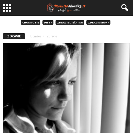
CHUDNUTIE
DIÉTY
ZDRAVIE DIEŤATKA
ZDRAVIE MAMY
ZDRAVIE
Domáce
Zdravie